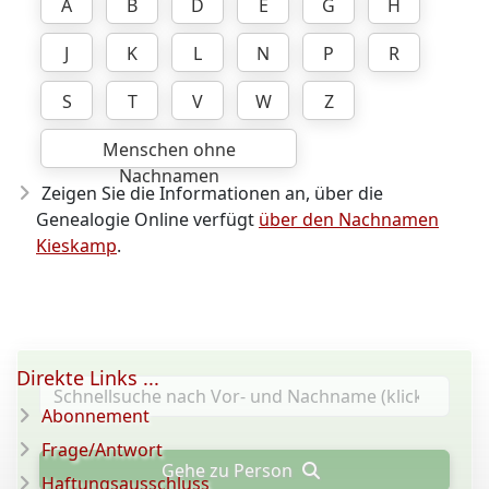
A
B
D
E
G
H
J
K
L
N
P
R
S
T
V
W
Z
Menschen ohne
Nachnamen
Zeigen Sie die Informationen an, über die
Genealogie Online verfügt
über den Nachnamen
Kieskamp
.
Direkte Links ...
Abonnement
Frage/Antwort
Gehe zu Person
Haftungsausschluss