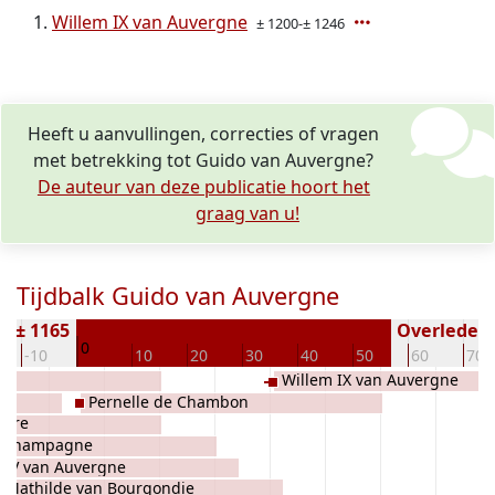
Willem IX van Auvergne
± 1200-± 1246
Heeft u aanvullingen, correcties of vragen
met betrekking tot Guido van Auvergne?
De auteur van deze publicatie hoort het
graag van u!
Tijdbalk Guido van Auvergne
n ± 1165
Overleden (
0
-10
10
20
30
40
50
60
70
Willem IX van Auvergne
Pernelle de Chambon
erre
is Champagne
 IV van Auvergne
Mathilde van Bourgondie