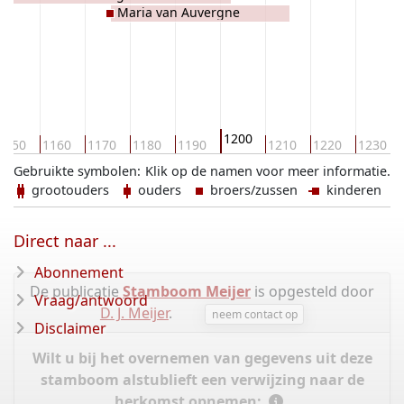
Maria van Auvergne
1200
1150
1160
1170
1180
1190
1210
1220
1230
Gebruikte symbolen:
Klik op de namen voor meer informatie.
grootouders
ouders
broers/zussen
kinderen
Direct naar ...
Abonnement
De publicatie
Stamboom Meijer
is opgesteld door
Vraag/antwoord
D. J. Meijer
.
neem contact op
Disclaimer
Wilt u bij het overnemen van gegevens uit deze
stamboom alstublieft een verwijzing naar de
herkomst opnemen: