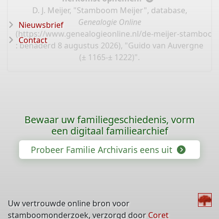
D. J. Meijer, "Stamboom Meijer", database,
Genealogie Online
Nieuwsbrief
(
https://www.genealogieonline.nl/de-meijer-stamboo
Contact
: benaderd 8 augustus 2026), "Guido van Auvergne
(± 1165-± 1222)".
Bewaar uw familiegeschiedenis, vorm
een digitaal familiearchief
Probeer Familie Archivaris eens uit
Uw vertrouwde online bron voor
stamboomonderzoek, verzorgd door
Coret