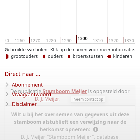
1300
1250
1260
1270
1280
1290
1310
1320
1330
Gebruikte symbolen:
Klik op de namen voor meer informatie.
grootouders
ouders
broers/zussen
kinderen
Direct naar ...
Abonnement
De publicatie
Stamboom Meijer
is opgesteld door
Vraag/antwoord
D. J. Meijer
.
neem contact op
Disclaimer
Wilt u bij het overnemen van gegevens uit deze
stamboom alstublieft een verwijzing naar de
herkomst opnemen:
D. J. Meijer, "Stamboom Meijer", database,