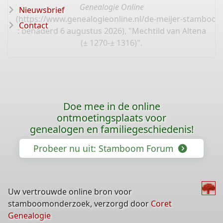
Genealogie Online
Nieuwsbrief
(
https://www.genealogieonline.nl/de-meijer-stamboo
Contact
: benaderd 6 augustus 2026), "Mechtild van Altena
(± 1270-± 1316)".
Doe mee in de online
ontmoetingsplaats voor
genealogen en familiegeschiedenis!
Probeer nu uit: Stamboom Forum
Uw vertrouwde online bron voor
stamboomonderzoek, verzorgd door
Coret
Genealogie