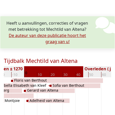
Heeft u aanvullingen, correcties of vragen
met betrekking tot Mechtild van Altena?
De auteur van deze publicatie hoort het
graag van u!
Tijdbalk Mechtild van Altena
oren ± 1270
Overleden ( jaa
0
-20
-10
10
20
30
40
50
60
Floris van Berthout
Isabella Elisabeth van Kleef
Sofia van Berthout
nsberg
Gerard van Altena
rg Montjoie
Adelheid van Altena