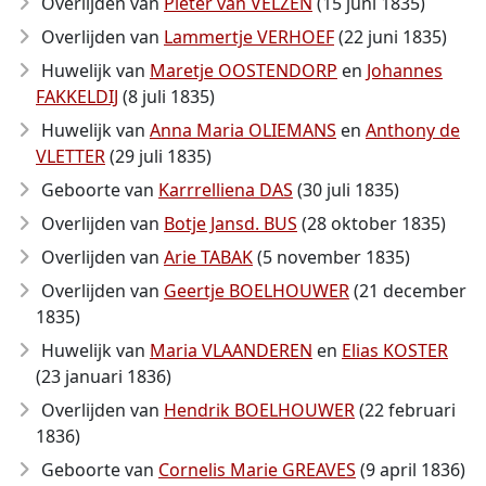
Overlijden van
Pieter van VELZEN
(15 juni 1835)
Overlijden van
Lammertje VERHOEF
(22 juni 1835)
Huwelijk van
Maretje OOSTENDORP
en
Johannes
FAKKELDIJ
(8 juli 1835)
Huwelijk van
Anna Maria OLIEMANS
en
Anthony de
VLETTER
(29 juli 1835)
Geboorte van
Karrrelliena DAS
(30 juli 1835)
Overlijden van
Botje Jansd. BUS
(28 oktober 1835)
Overlijden van
Arie TABAK
(5 november 1835)
Overlijden van
Geertje BOELHOUWER
(21 december
1835)
Huwelijk van
Maria VLAANDEREN
en
Elias KOSTER
(23 januari 1836)
Overlijden van
Hendrik BOELHOUWER
(22 februari
1836)
Geboorte van
Cornelis Marie GREAVES
(9 april 1836)