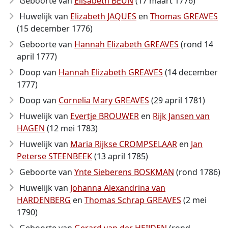
Geboorte van
Elisabeth BEUN
(17 maart 1776)
Huwelijk van
Elizabeth JAQUES
en
Thomas GREAVES
(15 december 1776)
Geboorte van
Hannah Elizabeth GREAVES
(rond 14
april 1777)
Doop van
Hannah Elizabeth GREAVES
(14 december
1777)
Doop van
Cornelia Mary GREAVES
(29 april 1781)
Huwelijk van
Evertje BROUWER
en
Rijk Jansen van
HAGEN
(12 mei 1783)
Huwelijk van
Maria Rijkse CROMPSELAAR
en
Jan
Peterse STEENBEEK
(13 april 1785)
Geboorte van
Ynte Sieberens BOSKMAN
(rond 1786)
Huwelijk van
Johanna Alexandrina van
HARDENBERG
en
Thomas Schrap GREAVES
(2 mei
1790)