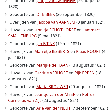
Geboorte van
Jaapje van AARNHEM
(26 augustus
1820)
Geboorte van
Dirk BEEK
(26 september 1820)
Overlijden van
Jacoba van AARNEM
(3 januari 1821)
Huwelijk van
Jannitje SCHOTHORST
en
Lammert
SMALLENBURG
(5 mei 1821)
Geboorte van
Jan BRINK
(19 mei 1821)
Huwelijk van
Marretje IESBERTS
en
Klaas POORT
(4
juli 1821)
Geboorte van
Marijke de HAAN
(13 augustus 1821)
Huwelijk van
Gerritje VERHOEF
en
Rijk EPPEN
(18
augustus 1821)
Geboorte van
Maria BROUWER
(20 augustus 1821)
Huwelijk van
Leuntje van der MEER
en
Petrus
Cornelius van ZIJL
(23 augustus 1821)
Geboorte van
Arie van der NEUT
(7 september 1821)