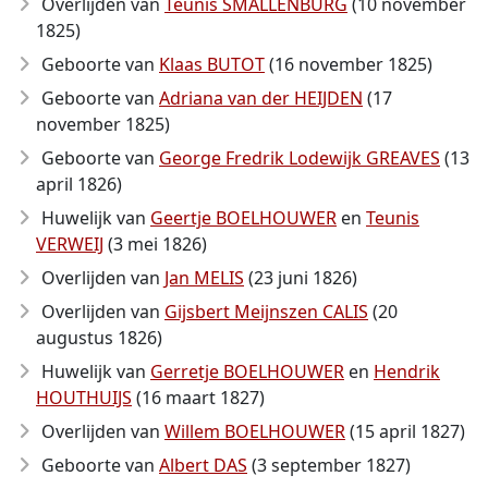
Overlijden van
Teunis SMALLENBURG
(10 november
1825)
Geboorte van
Klaas BUTOT
(16 november 1825)
Geboorte van
Adriana van der HEIJDEN
(17
november 1825)
Geboorte van
George Fredrik Lodewijk GREAVES
(13
april 1826)
Huwelijk van
Geertje BOELHOUWER
en
Teunis
VERWEIJ
(3 mei 1826)
Overlijden van
Jan MELIS
(23 juni 1826)
Overlijden van
Gijsbert Meijnszen CALIS
(20
augustus 1826)
Huwelijk van
Gerretje BOELHOUWER
en
Hendrik
HOUTHUIJS
(16 maart 1827)
Overlijden van
Willem BOELHOUWER
(15 april 1827)
Geboorte van
Albert DAS
(3 september 1827)