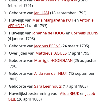
Geboorte van
Gerard van der HEIJDEN
(rond
februari 1791)
Geboorte van
Jan HAM
(18 september 1792)
Huwelijk van
Maria Margaretha POT
en
Antonie
VERHOEF
(14 juli 1793)
Huwelijk van
Johanna de HOOG
en
Cornelis BEENS
(4 januari 1795)
Geboorte van
Jacobus BEENS
(24 maart 1795)
Overlijden van
Mattheus JAQUES
(7 april 1795)
Geboorte van
Marrigje HOOFDMAN
(25 augustus
1796)
Geboorte van
Alida van der NEUT
(12 september
1801)
Geboorte van
Sara Leenhouts
(17 april 1803)
Huwelijkstoestemming voor
Alida BEUK
en
Jacob
OLIE
(26 april 1805)