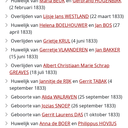
Huwelijk van
Maria BEUK
en
Gerbrand HOGENBIRK
(2 februari 1833)
Overlijden van
Lijsje Jans WESTLAND
(22 maart 1833)
Huwelijk van
Helena BOELHOUWER
en
Jan BOS
(27
april 1833)
Overlijden van
Grietje KRUL
(4 juni 1833)
Huwelijk van
Gerretje VLAANDEREN
en
Jan BAKKER
(15 juni 1833)
Overlijden van
Albert Christiaan Marie Schrap
GREAVES
(18 juli 1833)
Huwelijk van
Jannitje de RIJK
en
Gerrit TABAK
(4
september 1833)
Geboorte van
Alida WALRAVEN
(25 september 1833)
Geboorte van
Jozias SNOEP
(26 september 1833)
Geboorte van
Gerrit Laurens DAS
(1 oktober 1833)
Huwelijk van
Anna de BOER
en
Philippus HOVIUS