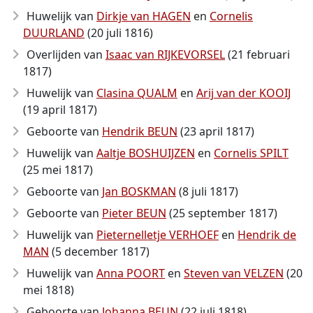
Huwelijk van
Dirkje van HAGEN
en
Cornelis
DUURLAND
(20 juli 1816)
Overlijden van
Isaac van RIJKEVORSEL
(21 februari
1817)
Huwelijk van
Clasina QUALM
en
Arij van der KOOIJ
(19 april 1817)
Geboorte van
Hendrik BEUN
(23 april 1817)
Huwelijk van
Aaltje BOSHUIJZEN
en
Cornelis SPILT
(25 mei 1817)
Geboorte van
Jan BOSKMAN
(8 juli 1817)
Geboorte van
Pieter BEUN
(25 september 1817)
Huwelijk van
Pieternelletje VERHOEF
en
Hendrik de
MAN
(5 december 1817)
Huwelijk van
Anna POORT
en
Steven van VELZEN
(20
mei 1818)
Geboorte van
Johanna BEUN
(22 juli 1818)