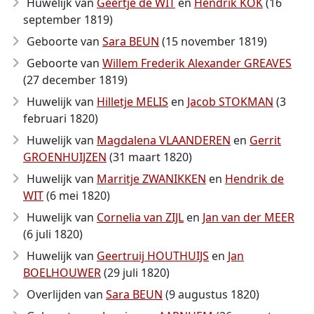
Huwelijk van
Geertje de WIT
en
Hendrik KOK
(16
september 1819)
Geboorte van
Sara BEUN
(15 november 1819)
Geboorte van
Willem Frederik Alexander GREAVES
(27 december 1819)
Huwelijk van
Hilletje MELIS
en
Jacob STOKMAN
(3
februari 1820)
Huwelijk van
Magdalena VLAANDEREN
en
Gerrit
GROENHUIJZEN
(31 maart 1820)
Huwelijk van
Marritje ZWANIKKEN
en
Hendrik de
WIT
(6 mei 1820)
Huwelijk van
Cornelia van ZIJL
en
Jan van der MEER
(6 juli 1820)
Huwelijk van
Geertruij HOUTHUIJS
en
Jan
BOELHOUWER
(29 juli 1820)
Overlijden van
Sara BEUN
(9 augustus 1820)