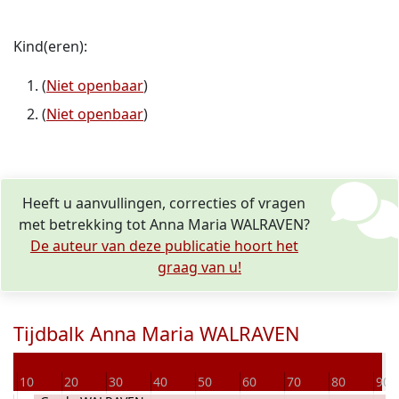
Kind(eren):
(
Niet openbaar
)
(
Niet openbaar
)
Heeft u aanvullingen, correcties of vragen
met betrekking tot Anna Maria WALRAVEN?
De auteur van deze publicatie hoort het
graag van u!
Tijdbalk Anna Maria WALRAVEN
Ov
10
20
30
40
50
60
70
80
90