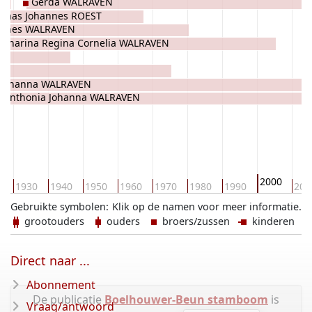
Gerda WALRAVEN
olaas Johannes ROEST
annes WALRAVEN
atharina Regina Cornelia WALRAVEN
R
Johanna WALRAVEN
Anthonia Johanna WALRAVEN
2000
0
1930
1940
1950
1960
1970
1980
1990
201
Gebruikte symbolen:
Klik op de namen voor meer informatie.
grootouders
ouders
broers/zussen
kinderen
Direct naar ...
Abonnement
De publicatie
Boelhouwer-Beun stamboom
is
Vraag/antwoord