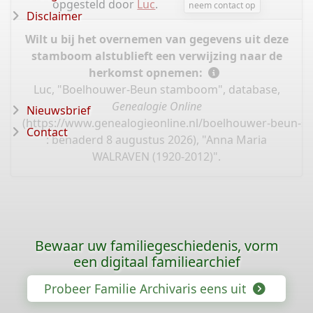
opgesteld door
Luc
.
neem contact op
Disclaimer
Wilt u bij het overnemen van gegevens uit deze
stamboom alstublieft een verwijzing naar de
herkomst opnemen:
Luc, "Boelhouwer-Beun stamboom", database,
Genealogie Online
Nieuwsbrief
(
https://www.genealogieonline.nl/boelhouwer-beun-
Contact
: benaderd 8 augustus 2026), "Anna Maria
WALRAVEN (1920-2012)".
Bewaar uw familiegeschiedenis, vorm
een digitaal familiearchief
Probeer Familie Archivaris eens uit