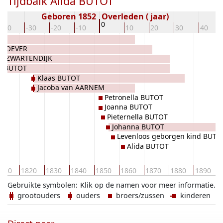
Tijdbalk Alida BUTOT
Geboren 1852
Overleden ( jaar)
0
-40
-30
-20
-10
10
20
30
40
EM
JNSOEVER
la ZWARTENDIJK
er BUTOT
Klaas BUTOT
Jacoba van AARNEM
Petronella BUTOT
Joanna BUTOT
Pieternella BUTOT
Johanna BUTOT
Levenloos geborgen kind BUTO
Alida BUTOT
810
1820
1830
1840
1850
1860
1870
1880
1890
Gebruikte symbolen:
Klik op de namen voor meer informatie.
grootouders
ouders
broers/zussen
kinderen