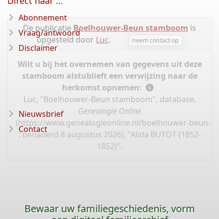
Direct naar ...
Abonnement
De publicatie
Boelhouwer-Beun stamboom
is
Vraag/antwoord
opgesteld door
Luc
.
neem contact op
Disclaimer
Wilt u bij het overnemen van gegevens uit deze
stamboom alstublieft een verwijzing naar de
herkomst opnemen:
Luc, "Boelhouwer-Beun stamboom", database,
Genealogie Online
Nieuwsbrief
(
https://www.genealogieonline.nl/boelhouwer-beun-
Contact
: benaderd 8 augustus 2026), "Alida BUTOT (1852-
1852)".
Bewaar uw familiegeschiedenis, vorm