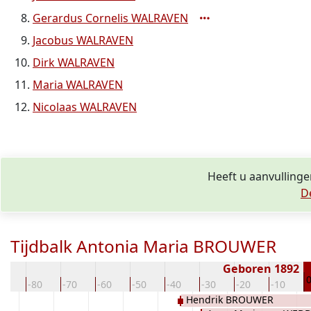
Gerardus Cornelis WALRAVEN
Jacobus WALRAVEN
Dirk WALRAVEN
Maria WALRAVEN
Nicolaas WALRAVEN
Heeft u aanvulling
D
Tijdbalk Antonia Maria BROUWER
Geboren 1892
90
-80
-70
-60
-50
-40
-30
-20
-10
Hendrik BROUWER