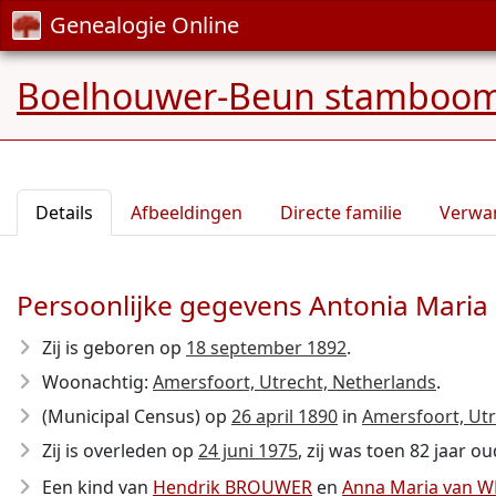
Genealogie Online
Boelhouwer-Beun stamboo
Details
Afbeeldingen
Directe familie
Verwa
Persoonlijke gegevens Antonia Mar
Zij is geboren op
18 september 1892
.
Woonachtig:
Amersfoort, Utrecht, Netherlands
.
(Municipal Census) op
26 april 1890
in
Amersfoort, Utr
Zij is overleden op
24 juni 1975
, zij was toen 82 jaar ou
Een kind van
Hendrik BROUWER
en
Anna Maria van 