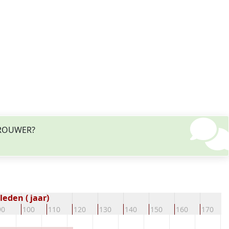
 BROUWER?
eden ( jaar)
90
100
110
120
130
140
150
160
170