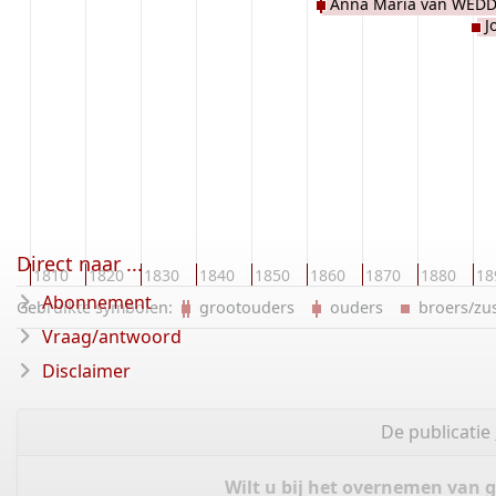
Anna Maria van WED
J
Direct naar ...
00
1810
1820
1830
1840
1850
1860
1870
1880
18
Abonnement
Gebruikte symbolen:
grootouders
ouders
broers/z
Vraag/antwoord
Disclaimer
De publicatie
Wilt u bij het overnemen van 