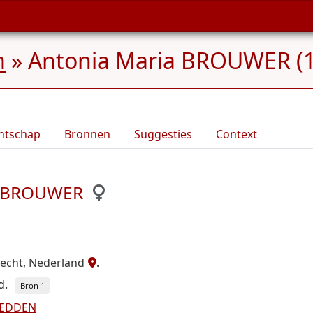
m
»
Antonia Maria BROUWER (1
ntschap
Bronnen
Suggesties
Context
ia BROUWER
echt, Nederland
.
d.
Bron 1
WEDDEN