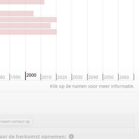
2000
80
1990
2010
2020
2030
2040
2050
2060
2
Klik op de namen voor meer informatie.
neem contact op
 naar de herkomst opnemen: