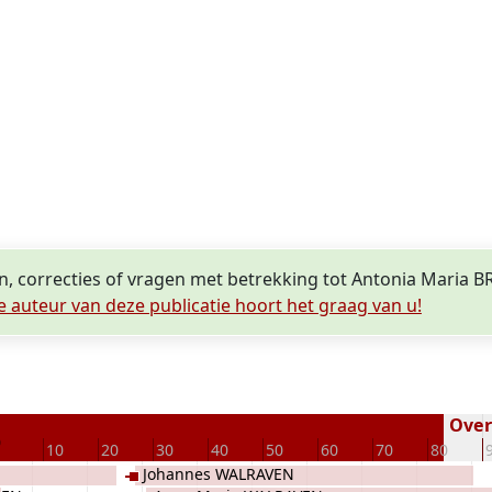
en, correcties of vragen met betrekking tot Antonia Maria
e auteur van deze publicatie hoort het graag van u!
Overl
0
10
20
30
40
50
60
70
80
Johannes WALRAVEN