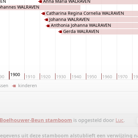
DEN
Anna Maria WALRAVEN
ohannes WALRAVEN
Catharina Regina Cornelia WALRAVEN
Johanna WALRAVEN
Anthonia Johanna WALRAVEN
Gerda WALRAVEN
1900
90
1910
1920
1930
1940
1950
1960
1970
19
ussen
kinderen
Boelhouwer-Beun stamboom
is opgesteld door
Luc
.
gegevens uit deze stamboom alstublieft een verwijzing