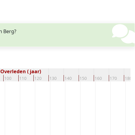
n Berg?
Overleden ( jaar)
100
110
120
130
140
150
160
170
180