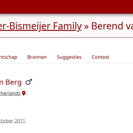
r-Bismeijer Family
»
Berend v
ntschap
Bronnen
Suggesties
Context
n Berg
therlands
.
ktober 2011
.