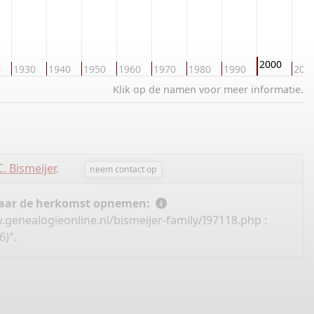
2000
0
1930
1940
1950
1960
1970
1980
1990
201
Klik op de namen voor meer informatie.
C. Bismeijer
.
neem contact op
 naar de herkomst opnemen:
.genealogieonline.nl/bismeijer-family/I97118.php
:
6)".