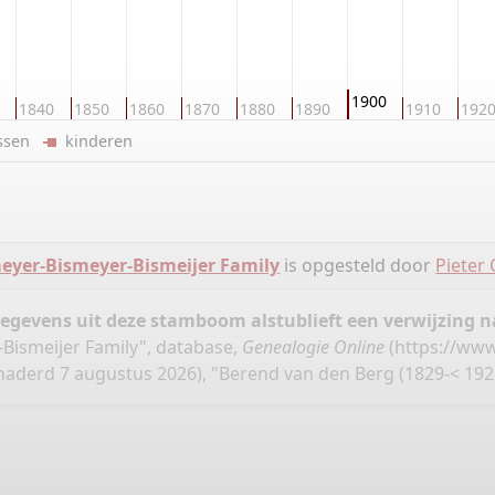
1900
1840
1850
1860
1870
1880
1890
1910
192
ussen
kinderen
eyer-Bismeyer-Bismeijer Family
is opgesteld door
Pieter 
gegevens uit deze stamboom alstublieft een verwijzing
-Bismeijer Family", database,
Genealogie Online
(
https://www
aderd 7 augustus 2026), "Berend van den Berg (1829-< 192