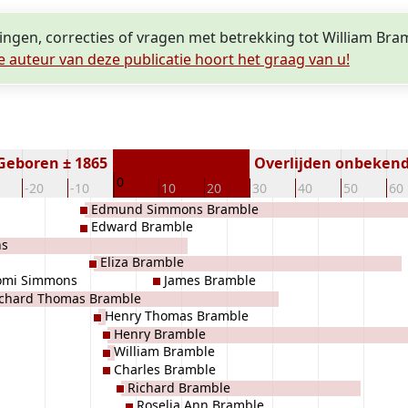
lingen, correcties of vragen met betrekking tot William Bra
e auteur van deze publicatie hoort het graag van u!
Geboren ± 1865
Overlijden onbeken
0
-20
-10
10
20
30
40
50
60
Edmund Simmons Bramble
Edward Bramble
ns
Eliza Bramble
omi Simmons
James Bramble
ichard Thomas Bramble
Henry Thomas Bramble
Henry Bramble
William Bramble
Charles Bramble
Richard Bramble
Roselia Ann Bramble