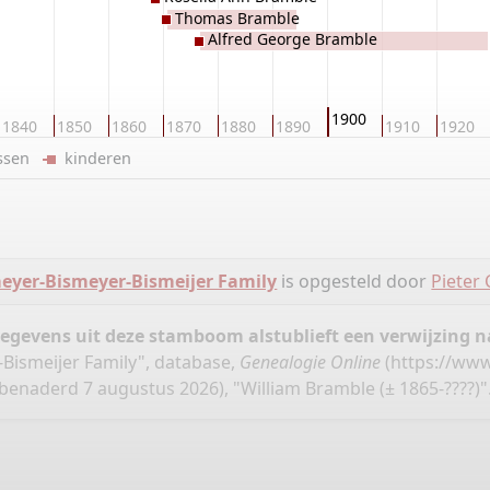
Thomas Bramble
Alfred George Bramble
1900
1840
1850
1860
1870
1880
1890
1910
1920
ussen
kinderen
eyer-Bismeyer-Bismeijer Family
is opgesteld door
Pieter 
gegevens uit deze stamboom alstublieft een verwijzing
-Bismeijer Family", database,
Genealogie Online
(
https://www
benaderd 7 augustus 2026), "William Bramble (± 1865-????)"