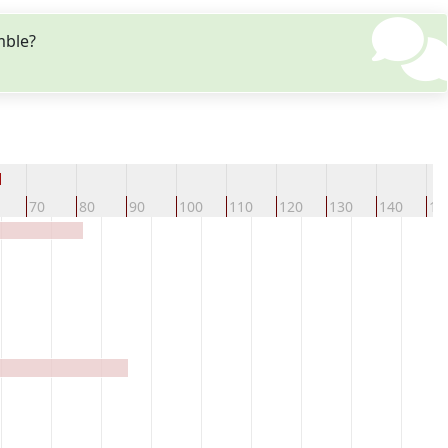
mble?
d
70
80
90
100
110
120
130
140
15