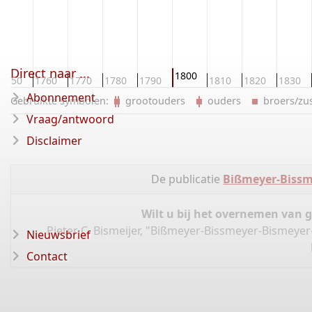
Direct naar ...
1800
1750
1760
1770
1780
1790
1810
1820
1830
Abonnement
Gebruikte symbolen:
grootouders
ouders
broers/z
Vraag/antwoord
Disclaimer
De publicatie
Bißmeyer-Bissm
Wilt u bij het overnemen van 
Pieter C. Bismeijer, "Bißmeyer-Bissmeyer-Bismeyer
Nieuwsbrief
Contact