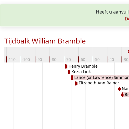
Heeft u aanvul
D
Tijdbalk William Bramble
0
-110
-100
-90
-80
-70
-60
-50
-40
-30
Henry Bramble
Kezia Link
Lance (or Lawrence) Simmo
Elizabeth Ann Rainer
Na
R