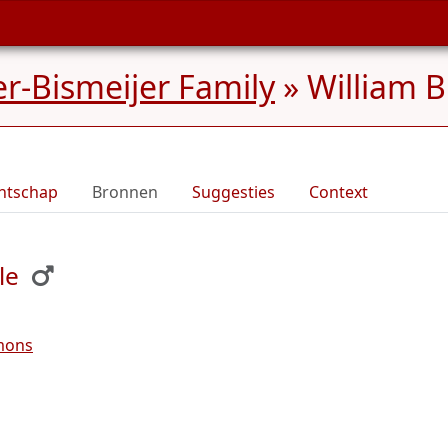
r-Bismeijer Family
»
William B
ntschap
Bronnen
Suggesties
Context
le
mons