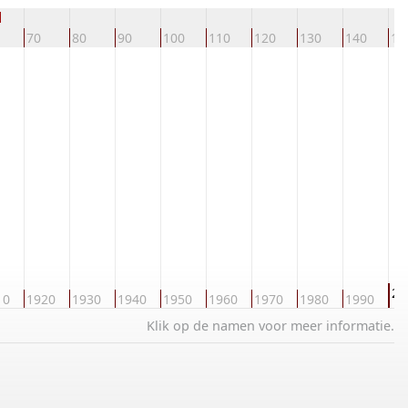
d
70
80
90
100
110
120
130
140
15
20
10
1920
1930
1940
1950
1960
1970
1980
1990
Klik op de namen voor meer informatie.