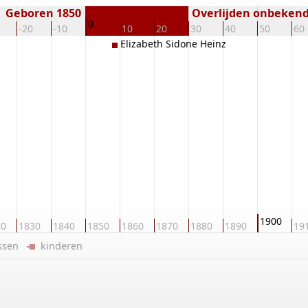
Geboren 1850
Overlijden onbeken
0
-20
-10
10
20
30
40
50
60
Elizabeth Sidone Heinz
1900
20
1830
1840
1850
1860
1870
1880
1890
19
ussen
kinderen