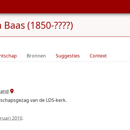
n Baas (1850-????)
ntschap
Bronnen
Suggesties
Context
land
.
terschapsgezag van de LDS-kerk.
bruari 2010
.