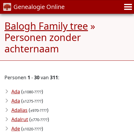
Genealogie Online
Balogh Family tree
»
Personen zonder
achternaam
Personen
1
-
30
van
311
:
Ada
(
)
±1080-????
Ada
(
)
±1275-????
Adalias
(
)
±970-????
Adalrut
(
)
±770-????
Ade
(
)
±1020-????