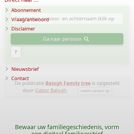
Abonnement
Vraag/antwoord
Disclaimer
Ga naar persoon
?
Nieuwsbrief
Contact
De publicatie
Balogh Family tree
is opgesteld
door
Gabor Balogh
.
neem contact op
Bewaar uw familiegeschiedenis, vorm
een digitaal familiearchief