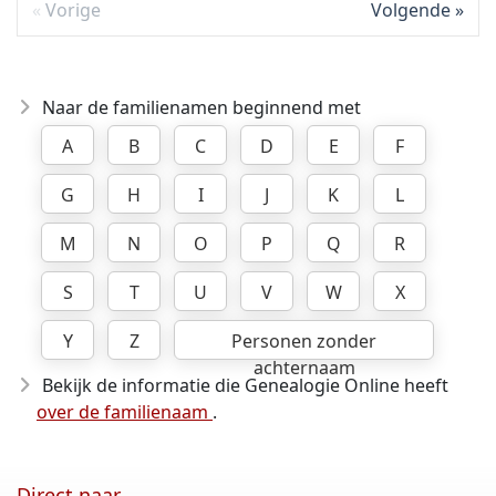
Vorige
Volgende
Naar de familienamen beginnend met
A
B
C
D
E
F
G
H
I
J
K
L
M
N
O
P
Q
R
S
T
U
V
W
X
Y
Z
Personen zonder
achternaam
Bekijk de informatie die Genealogie Online heeft
over de familienaam
.
Direct naar ...