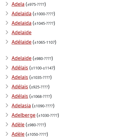
Adela
(
)
±975-????
Adelaida
(
)
±1000-????
Adelaida
(
)
±1045-????
Adelaide
Adélaïde
(
)
±1065-1107
Adelaïde
(
)
±980-????
Adélaïs
(
)
±1100-±1147
Adelais
(
)
±1035-????
Adélaïs
(
)
±925-????
Adélaïs
(
)
±1068-????
Adelasia
(
)
±1090-????
Adelberge
(
)
±1030-????
Adèle
(
)
±980-????
Adèle
(
)
±1050-????