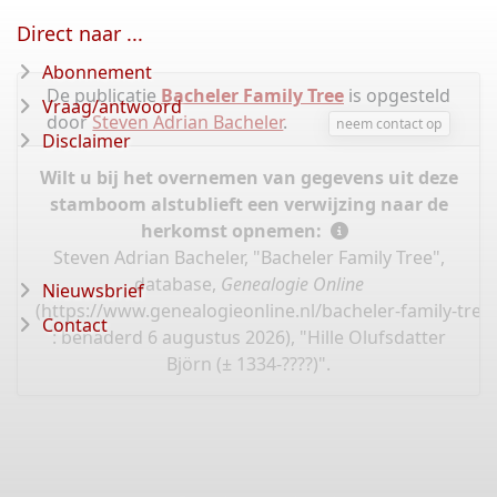
Direct naar ...
Abonnement
De publicatie
Bacheler Family Tree
is opgesteld
Vraag/antwoord
door
Steven Adrian Bacheler
.
neem contact op
Disclaimer
Wilt u bij het overnemen van gegevens uit deze
stamboom alstublieft een verwijzing naar de
herkomst opnemen:
Steven Adrian Bacheler, "Bacheler Family Tree",
database,
Genealogie Online
Nieuwsbrief
(
https://www.genealogieonline.nl/bacheler-family-tr
Contact
: benaderd 6 augustus 2026), "Hille Olufsdatter
Björn (± 1334-????)".