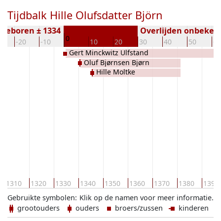
Tijdbalk Hille Olufsdatter Björn
Geboren ± 1334
Overlijden onbeken
0
0
-20
-10
10
20
30
40
50
60
Gert Minckwitz Ulfstand
Oluf Bjørnsen Bjørn
Hille Moltke
1310
1320
1330
1340
1350
1360
1370
1380
1390
Gebruikte symbolen:
Klik op de namen voor meer informatie.
grootouders
ouders
broers/zussen
kinderen