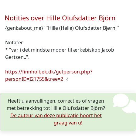
Notities over Hille Olufsdatter Björn
{geni:about_me} '''Hille (Helle) Olufsdatter Bjørn'''
Notater
* "var i det mindste moder til ærkebiskop Jacob
Gertsen..".
https://finnholbek.dk/getperson.php?
personID=I21755&tree=2
Heeft u aanvullingen, correcties of vragen
met betrekking tot Hille Olufsdatter Björn?
De auteur van deze publicatie hoort het
graag van u!