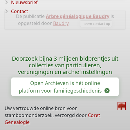
Nieuwsbrief
Contact
De publicatie
Arbre généalogique Baudry
is
opgesteld door
Baudry
.
neem contact op
Doorzoek bijna 3 miljoen bidprentjes uit
collecties van particulieren,
verenigingen en archiefinstellingen
Open Archieven is hét online
platform voor familiegeschiedenis
Uw vertrouwde online bron voor
stamboomonderzoek, verzorgd door
Coret
Genealogie