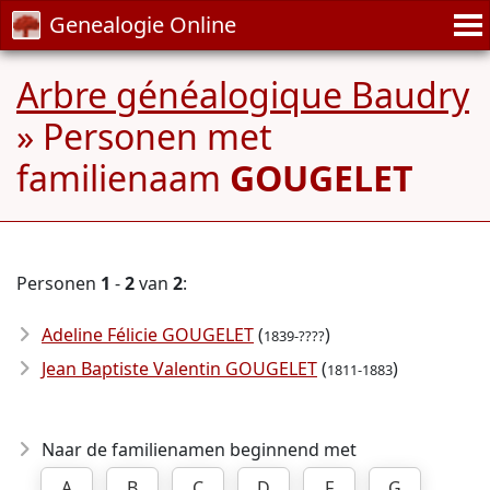
Genealogie Online
Arbre généalogique Baudry
» Personen met
familienaam
GOUGELET
Personen
1
-
2
van
2
:
Adeline Félicie GOUGELET
(
)
1839-????
Jean Baptiste Valentin GOUGELET
(
)
1811-1883
Naar de familienamen beginnend met
A
B
C
D
F
G