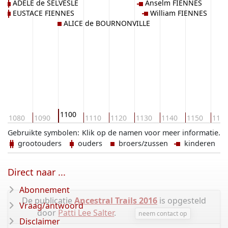
ADELE de SELVESLE
Anselm FIENNES
EUSTACE FIENNES
William FIENNES
ALICE de BOURNONVILLE
1100
1080
1090
1110
1120
1130
1140
1150
116
Gebruikte symbolen:
Klik op de namen voor meer informatie.
grootouders
ouders
broers/zussen
kinderen
Direct naar ...
Abonnement
De publicatie
Ancestral Trails 2016
is opgesteld
Vraag/antwoord
door
Patti Lee Salter
.
neem contact op
Disclaimer