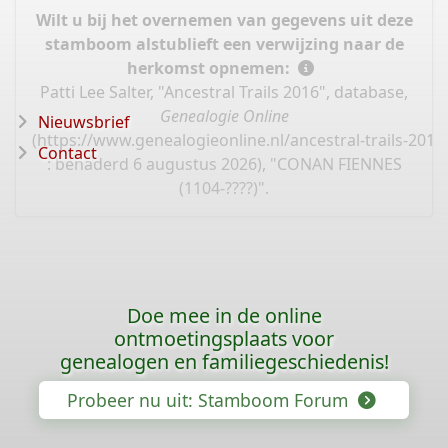
Wilt u bij het overnemen van gegevens uit deze
stamboom alstublieft een verwijzing naar de
herkomst opnemen:
Patti Lee Salter, "Ancestral Trails 2016", database,
Genealogie Online
Nieuwsbrief
(
https://www.genealogieonline.nl/ancestral-trails-201
Contact
: benaderd 6 augustus 2026), "CONAN FIENNES
(1104-????)".
Doe mee in de online
ontmoetingsplaats voor
genealogen en familiegeschiedenis!
Probeer nu uit: Stamboom Forum