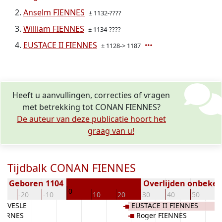
Anselm FIENNES
± 1132-????
William FIENNES
± 1134-????
EUSTACE II FIENNES
± 1128-> 1187
Heeft u aanvullingen, correcties of vragen
met betrekking tot CONAN FIENNES?
De auteur van deze publicatie hoort het
graag van u!
Tijdbalk CONAN FIENNES
Geboren 1104
Overlijden onbeke
0
30
-20
-10
10
20
30
40
50
6
SELVESLE
EUSTACE II FIENNES
FURNES
Roger FIENNES