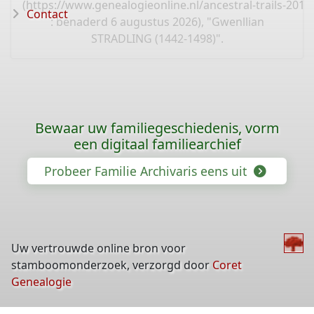
(
https://www.genealogieonline.nl/ancestral-trails-201
Contact
: benaderd 6 augustus 2026), "Gwenllian
STRADLING (1442-1498)".
Bewaar uw familiegeschiedenis, vorm
een digitaal familiearchief
Probeer Familie Archivaris eens uit
Uw vertrouwde online bron voor
stamboomonderzoek, verzorgd door
Coret
Genealogie