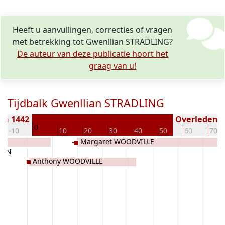
Heeft u aanvullingen, correcties of vragen
met betrekking tot Gwenllian STRADLING?
De auteur van deze publicatie hoort het
graag van u!
Tijdbalk Gwenllian STRADLING
en 1442
Overleden ( 
0
-10
10
20
30
40
50
60
70
Margaret WOODVILLE
WYN
Anthony WOODVILLE