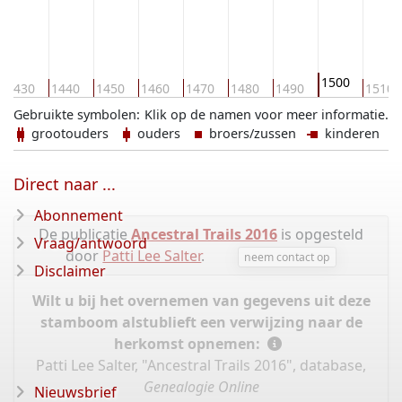
1500
1430
1440
1450
1460
1470
1480
1490
1510
Gebruikte symbolen:
Klik op de namen voor meer informatie.
grootouders
ouders
broers/zussen
kinderen
Direct naar ...
Abonnement
De publicatie
Ancestral Trails 2016
is opgesteld
Vraag/antwoord
door
Patti Lee Salter
.
neem contact op
Disclaimer
Wilt u bij het overnemen van gegevens uit deze
stamboom alstublieft een verwijzing naar de
herkomst opnemen:
Patti Lee Salter, "Ancestral Trails 2016", database,
Genealogie Online
Nieuwsbrief