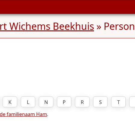
rt Wichems Beekhuis
» Perso
K
L
N
P
R
S
T
 de familienaam Ham
.