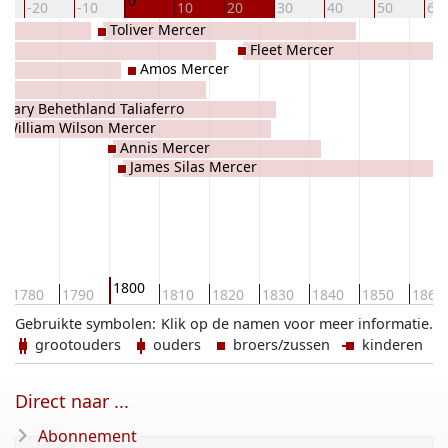
0
-20
-10
10
20
30
40
50
60
Toliver Mercer
Fleet Mercer
Amos Mercer
Mary Behethland Taliaferro
William Wilson Mercer
Annis Mercer
James Silas Mercer
1800
1780
1790
1810
1820
1830
1840
1850
1860
Gebruikte symbolen:
Klik op de namen voor meer informatie.
grootouders
ouders
broers/zussen
kinderen
Direct naar ...
Abonnement