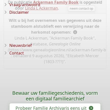
De publicatie
Ackerman Family Book
is opgesteld
Vraag/antwoord
door
Linda L Ackerman
.
neem contact op
Disclaimer
Wilt u bij het overnemen van gegevens uit deze
stamboom alstublieft een verwijzing naar de
herkomst opnemen:
Linda L Ackerman, "Ackerman Family Book",
database,
Genealogie Online
Nieuwsbrief
(
https://www.genealogieonline.nl/ackerman-family-bo
Contact
: benaderd 9 augustus 2026), "Elizabeth Mercer
(1803-????)".
Bewaar uw familiegeschiedenis, vorm
een digitaal familiearchief
Probeer Familie Archivaris eens uit