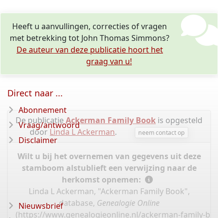
Heeft u aanvullingen, correcties of vragen
met betrekking tot John Thomas Simmons?
De auteur van deze publicatie hoort het
graag van u!
Direct naar ...
Abonnement
De publicatie
Ackerman Family Book
is opgesteld
Vraag/antwoord
door
Linda L Ackerman
.
neem contact op
Disclaimer
Wilt u bij het overnemen van gegevens uit deze
stamboom alstublieft een verwijzing naar de
herkomst opnemen:
Linda L Ackerman, "Ackerman Family Book",
database,
Genealogie Online
Nieuwsbrief
(
https://www.genealogieonline.nl/ackerman-family-b