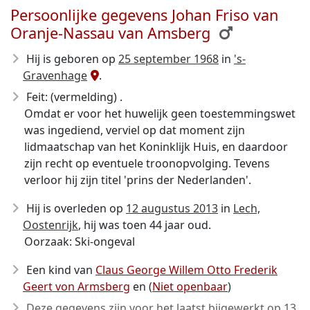
Persoonlijke gegevens Johan Friso van
Oranje-Nassau van Amsberg
Hij is geboren op
25 september 1968
in
's-
Gravenhage
.
Feit: (vermelding) .
Omdat er voor het huwelijk geen toestemmingswet
was ingediend, verviel op dat moment zijn
lidmaatschap van het Koninklijk Huis, en daardoor
zijn recht op eventuele troonopvolging. Tevens
verloor hij zijn titel 'prins der Nederlanden'.
Hij is overleden op
12 augustus 2013
in
Lech,
Oostenrijk
, hij was toen 44 jaar oud.
Oorzaak: Ski-ongeval
Een kind van
Claus George Willem Otto Frederik
Geert von Armsberg
en (
Niet openbaar
)
Deze gegevens zijn voor het laatst bijgewerkt op
13