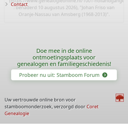
(
https://www.genealogieonline.nl/1001-hollandganger
Contact
: benaderd 10 augustus 2026), "Johan Friso van
Oranje-Nassau van Amsberg (1968-2013)".
Doe mee in de online
ontmoetingsplaats voor
genealogen en familiegeschiedenis!
Probeer nu uit: Stamboom Forum
Uw vertrouwde online bron voor
stamboomonderzoek, verzorgd door
Coret
Genealogie