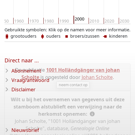
2000
1950
1960
1970
1980
1990
2010
2020
2030
Gebruikte symbolen:
Klik op de namen voor meer informatie.
grootouders
ouders
broers/zussen
kinderen
Direct naar ...
De publicatie
1001 Holländgänger van johan
Abonnement
Scholte
is opgesteld door
Johan Scholte
.
Vraag/antwoord
neem contact op
Disclaimer
Wilt u bij het overnemen van gegevens uit deze
stamboom alstublieft een verwijzing naar de
herkomst opnemen:
Johan Scholte, "1001 Holländgänger van johan
Scholte", database,
Genealogie Online
Nieuwsbrief