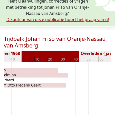
Heeft u aanvullingen, correcties of vragen
met betrekking tot Johan Friso van Oranje-
Nassau van Amsberg?
De auteur van deze publicatie hoort het graag van u!
Tijdbalk Johan Friso van Oranje-Nassau
van Amsberg
oren 1968
Overleden ( jaar
0
20
-10
10
20
30
40
50
60
7
 von
ilhelmina
Everhard
lem Otto Frederik Geert
ter van Lippe-